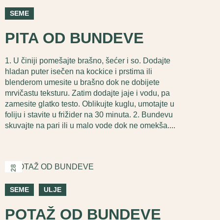
дец
SEME
PITA OD BUNDEVE
1. U činiji pomešajte brašno, šećer i so. Dodajte
hladan puter isečen na kockice i prstima ili
blenderom umesite u brašno dok ne dobijete
mrvičastu teksturu. Zatim dodajte jaje i vodu, pa
zamesite glatko testo. Oblikujte kuglu, umotajte u
foliju i stavite u frižider na 30 minuta. 2. Bundevu
skuvajte na pari ili u malo vode dok ne omekša....
2025
28
нов
SEME
ULJE
POTAŽ OD BUNDEVE