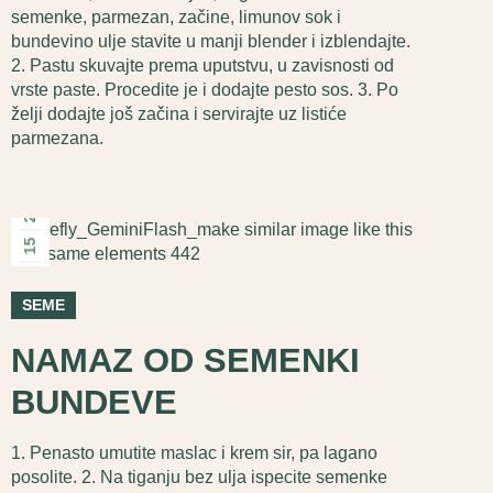
semenke, parmezan, začine, limunov sok i
bundevino ulje stavite u manji blender i izblendajte.
2. Pastu skuvajte prema uputstvu, u zavisnosti od
vrste paste. Procedite je i dodajte pesto sos. 3. Po
želji dodajte još začina i servirajte uz listiće
parmezana.
2026
15
апр
SEME
NAMAZ OD SEMENKI
BUNDEVE
1. Penasto umutite maslac i krem sir, pa lagano
posolite. 2. Na tiganju bez ulja ispecite semenke