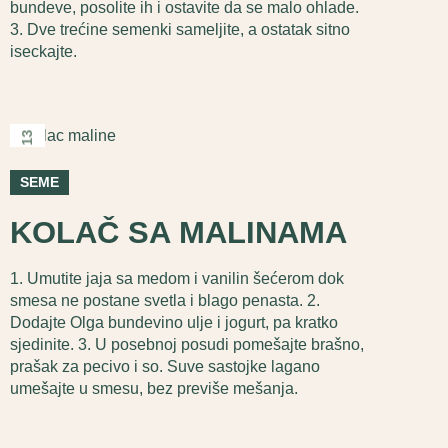
bundeve, posolite ih i ostavite da se malo ohlade.
3. Dve trećine semenki sameljite, a ostatak sitno
iseckajte.
2026
13
феб
SEME
KOLAČ SA MALINAMA
1. Umutite jaja sa medom i vanilin šećerom dok
smesa ne postane svetla i blago penasta. 2.
Dodajte Olga bundevino ulje i jogurt, pa kratko
sjedinite. 3. U posebnoj posudi pomešajte brašno,
prašak za pecivo i so. Suve sastojke lagano
umešajte u smesu, bez previše mešanja.
2026