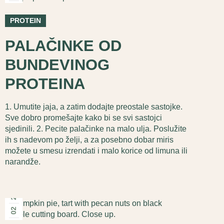
дец
PROTEIN
PALAČINKE OD
BUNDEVINOG
PROTEINA
1. Umutite jaja, a zatim dodajte preostale sastojke.
Sve dobro promešajte kako bi se svi sastojci
sjedinili. 2. Pecite palačinke na malo ulja. Poslužite
ih s nadevom po želji, a za posebno dobar miris
možete u smesu izrendati i malo korice od limuna ili
narandže.
2025
02