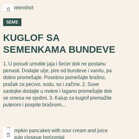
15
јан
SEME
KUGLOF SA
SEMENKAMA BUNDEVE
1. U posudi umutite jaja i šećer dok ne postanu
penasti. Dodajte ulje, pire od bundeve i vanilu, pa
dobro promešajte. Posebno pomešajte brašno,
prašak za pecivo, sodu, so i začine. 2. Suve
sastojke dodajte u mokre i lagano promešajte dok
se smesa ne sjedini. 3. Kalup za kuglof premažite
puterom i pospite brašnom...
2025
15