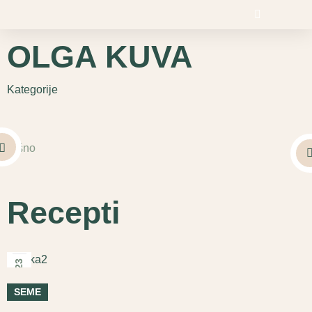
content
OLGA KUVA
Kategorije
Brašno
Recepti
2026
23
јун
SEME