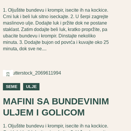
1. Oljuštite bundevu i krompir, isecite ih na kockice.
Crni luk i beli luk sitno iseckajte. 2. U šerpi zagrejte
maslinovo ulje. Dodajte luk i pržite dok ne postane
staklast. Zatim dodajte beli luk, kratko propržite, pa
ubacite bundevu i krompir. Dinstajte nekoliko
minuta. 3. Dodajte bujon od povrća i kuvajte oko 25
minuta, dok sve ne....
2025
23
сеп
SEME
ULJE
MAFINI SA BUNDEVINIM
ULJEM I GOLICOM
1. Oljuštite bundevu i krompir, isecite ih na kockice.