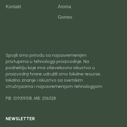
Kontakt
Aroma
Gomex
Spojili smo prirodu sa najsavremenijim
pristupima u tehnologiji proizvodnje. Na
podneblju koje ima viševekovno iskustvo u
proizvodnji hrane udružili smo lokalne resurse,
lokalno znanje i iskustvo sa svetskim
stručnjacima i najsavremenijom tehnologijom.
PIB: 109319518, MB: 21161128
NEWSLETTER