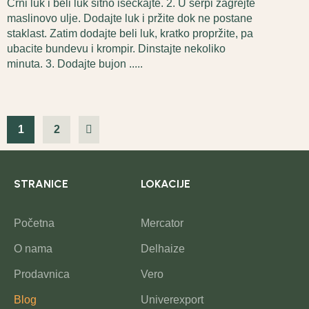
Crni luk i beli luk sitno iseckajte. 2. U šerpi zagrejte
maslinovo ulje. Dodajte luk i pržite dok ne postane
staklast. Zatim dodajte beli luk, kratko propržite, pa
ubacite bundevu i krompir. Dinstajte nekoliko
minuta. 3. Dodajte bujon .....
1
2
STRANICE
LOKACIJE
Početna
Mercator
O nama
Delhaize
Prodavnica
Vero
Blog
Univerexport