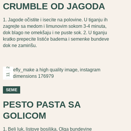
CRUMBLE OD JAGODA
1. Jagode očistite i isecite na polovine. U tiganju ih
zagrejte sa medom i limunovim sokom 3-4 minuta,
dok blago ne omekšaju i ne puste sok. 2. U tiganju
kratko prepecite listiće badema i semenke bundeve
dok ne zamirišu.
2026
11
мај
SEME
PESTO PASTA SA
GOLICOM
1. Beli luk, listove bosiljka, Olga bundevine