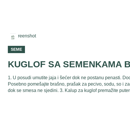
2026
15
јан
SEME
KUGLOF SA SEMENKAMA 
1. U posudi umutite jaja i šećer dok ne postanu penasti. Dod
Posebno pomešajte brašno, prašak za pecivo, sodu, so i za
dok se smesa ne sjedini. 3. Kalup za kuglof premažite puter