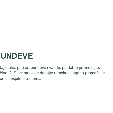
BUNDEVE
ajte ulje, pire od bundeve i vanilu, pa dobro promešajte.
čine. 2. Suve sastojke dodajte u mokre i lagano promešajte
om i pospite brašnom...