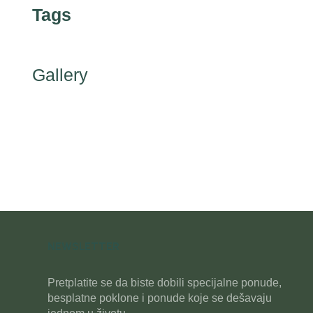
Tags
Gallery
NEWSLETTER
Pretplatite se da biste dobili specijalne ponude,
besplatne poklone i ponude koje se dešavaju