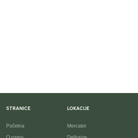
STRANICE
LOKACIJE
Početna
Mercator
O nama
Delhaize