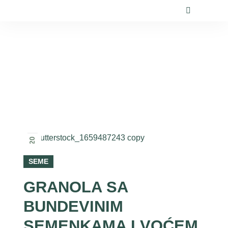
content
2025
20
јун
SEME
GRANOLA SA
BUNDEVINIM
SEMENKAMA I VOĆEM