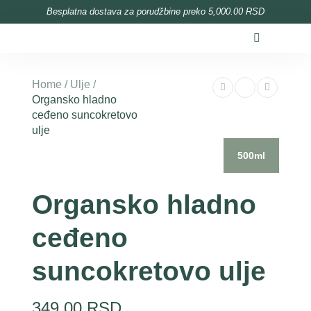
content
Besplatna dostava za porudžbine preko 5,000.00 RSD
Home
/
Ulje
/
Organsko hladno
ceđeno suncokretovo
ulje
500ml
Organsko hladno
ceđeno
suncokretovo ulje
349,00
RSD