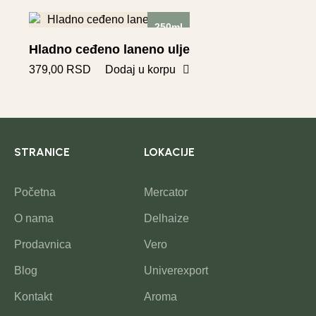
250ml
Hladno ceđeno laneno ulje
379,00
RSD
Dodaj u korpu
STRANICE
LOKACIJE
Početna
Mercator
O nama
Delhaize
Prodavnica
Vero
Blog
Univerexport
Kontakt
Aroma