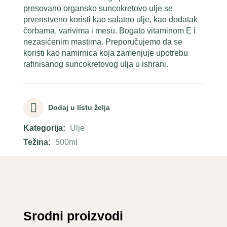
presovano organsko suncokretovo ulje se
prvenstveno koristi kao salatno ulje, kao dodatak
čorbama, varivima i mesu. Bogato vitaminom E i
nezasićenim mastima. Preporučujemo da se
koristi kao namirnica koja zamenjuje upotrebu
rafinisanog suncokretovog ulja u ishrani.
Dodaj u listu želja
Kategorija:
Ulje
Težina:
500ml
Srodni proizvodi