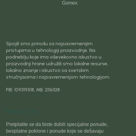
Gomex
Spojili smo prirodu sa najsavremenijim
pristupima u tehnologiji proizvodnje. Na
podneblju koje ima viševekovno iskustvo u
proizvodnji hrane udružili smo lokalne resurse,
lokalno znanje i iskustvo sa svetskim
stručnjacima i najsavremenijom tehnologijom.
PIB: 109319518, MB: 21161128
NEWSLETTER
Pretplatite se da biste dobili specijalne ponude,
besplatne poklone i ponude koje se dešavaju