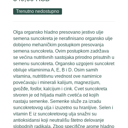
Trenutno nedostupno
Olga organsko hladno presovano jestivo ulje
semena suncokreta je nerafinisano organsko ulje
dobijeno mehaničkim postupkom presovanja
semena suncokreta. Ovim postupkom zadržava
se većina nutritivnih sastojaka prirodno prisutnih u
semenu suncokreta. Organsko uzgojeni suncokret
obiluje vitaminima A, E, B i D. Osim samih
vitamina, nutrititivnu vrednost ove namirnice
povećavaju i minerali kalijum, magnezijum,
gvožđe, fosfor, kalcijum i cink. Cvet suncokreta
stvoren je od hiljada malih cvetića od kojih
nastaju semenke. Semenke služe za izradu
suncokretovog ulja i izuzetno su hranljive. Selen i
vitamin E iz suncokretovog ulja snažni su
antioksidansi koji neutrališu štetno delovanje
slobodnih radikala. Zbog specifične arome hladno