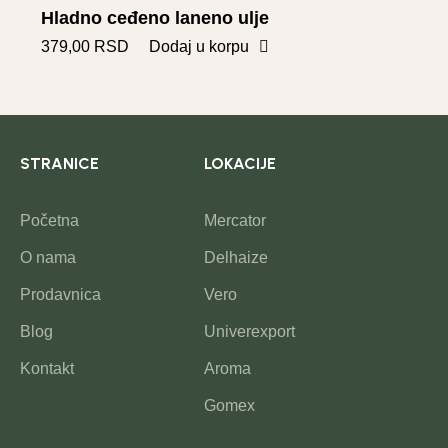
Hladno ceđeno laneno ulje
379,00
RSD
Dodaj u korpu
STRANICE
LOKACIJE
Početna
Mercator
O nama
Delhaize
Prodavnica
Vero
Blog
Univerexport
Kontakt
Aroma
Gomex