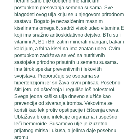
nerafinisano ulje dobijeno mehaničkim
postupkom presovanja semena susama. Sve
blagodeti ovog ulja kriju se u njegovom prirodnom
sastavu. Bogato je nezasićenim masnim
kiselinama omega 6, sadrži visok udeo vitamina E
koji ima snažno antioskidativno dejstvo. BTu su i
vitamini A, B1 i B6, zatim minerali mangan, bakar i
kalcijum, a folna kiselina ima znatan udeo. Ovim
postupkom zadržava se većina nutritivnih
sastojaka prirodno prisutnih u semenu susama.
Ima širok spektar preventivnih i lekovitih
svojstava. Preporučuje se osobama sa
hipertenzijom jer snižava krvni pritisak. Posebno
štiti jetru od oštećenja i reguliše loš holesterol.
Svega jedna kašika ulja dnevno služiće kao
prevencija od stvaranja tromba. Vekovima se
koristi kao lek protiv opstipacije i čišćenja creva.
Ublažava brojne infekcije organizma i uspešno
leči hemoroide. Susamovo ulje je izuzetno
prijatnog mirisa i ukusa, a jelima daje posebnu
aromu