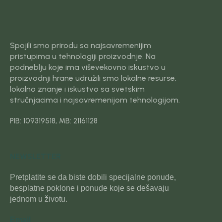
Spojili smo prirodu sa najsavremenijim
pristupima u tehnologiji proizvodnje. Na
podneblju koje ima viševekovno iskustvo u
proizvodnji hrane udružili smo lokalne resurse,
lokalno znanje i iskustvo sa svetskim
stručnjacima i najsavremenijom tehnologijom.
PIB: 109319518, MB: 21161128
NEWSLETTER
Pretplatite se da biste dobili specijalne ponude,
besplatne poklone i ponude koje se dešavaju
jednom u životu.
Email