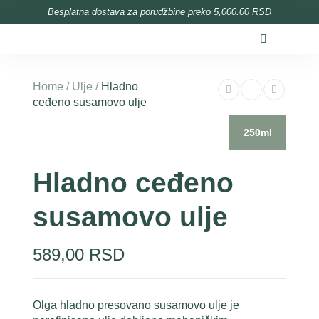
content
Besplatna dostava za porudžbine preko 5,000.00 RSD
Home
/
Ulje
/
Hladno
ceđeno susamovo ulje
250ml
Hladno ceđeno
susamovo ulje
589,00
RSD
Olga hladno presovano susamovo ulje je